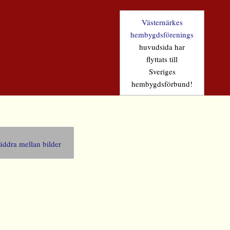
Västernärkes
hembygdsförenings
huvudsida har
flyttats till
Sveriges
hembygdsförbund!
äddra mellan bilder