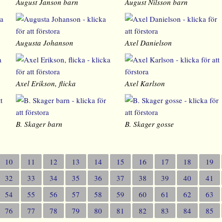
August Janson barn
August Nilsson barn
Augusta Johanson
Axel Danielson
Axel Erikson, flicka
Axel Karlson
B. Skager barn
B. Skager gosse
10
11
12
13
14
15
16
17
18
19
32
33
34
35
36
37
38
39
40
41
54
55
56
57
58
59
60
61
62
63
76
77
78
79
80
81
82
83
84
85