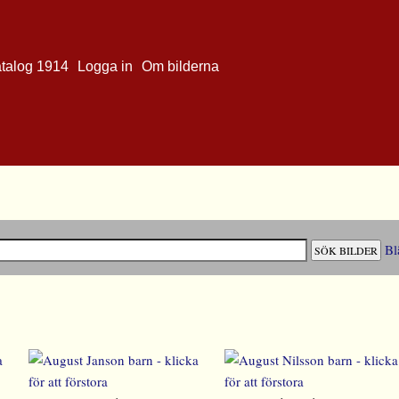
atalog 1914
Logga in
Om bilderna
Bl