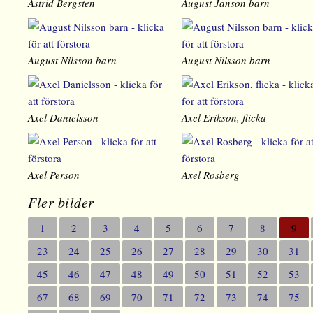
Astrid Bergsten
August Janson barn
August Nilsson barn
August Nilsson barn
Axel Danielsson
Axel Erikson, flicka
Axel Person
Axel Rosberg
Fler bilder
1
2
3
4
5
6
7
8
9
23
24
25
26
27
28
29
30
31
45
46
47
48
49
50
51
52
53
67
68
69
70
71
72
73
74
75