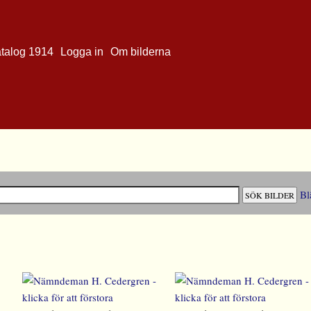
atalog 1914
Logga in
Om bilderna
Bl