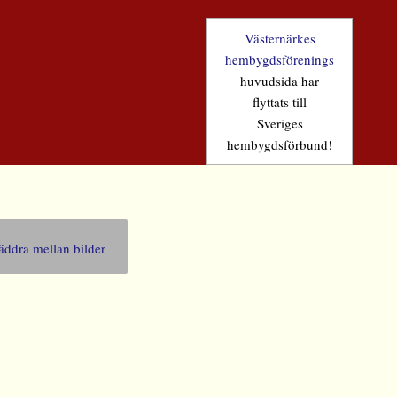
Västernärkes
hembygdsförenings
huvudsida har
flyttats till
Sveriges
hembygdsförbund!
äddra mellan bilder