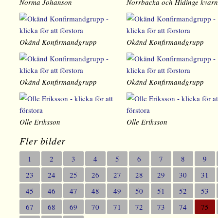
Norma Johanson
Norrbacka och Hidinge kvar
Okänd Konfirmandgrupp
Okänd Konfirmandgrupp
Okänd Konfirmandgrupp
Okänd Konfirmandgrupp
Olle Eriksson
Olle Eriksson
Fler bilder
1
2
3
4
5
6
7
8
9
23
24
25
26
27
28
29
30
31
45
46
47
48
49
50
51
52
53
67
68
69
70
71
72
73
74
75