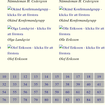
n
Nämndeman H. Cedergren
Nämndeman H. Cedergren
Okänd Konfirmandgrupp
Okänd Konfirmandgrupp
Olga Lundqvist
Olle Eriksson
Olof Eriksson
Olof Eriksson
10
11
12
13
14
15
16
17
18
19
32
33
34
35
36
37
38
39
40
41
54
55
56
57
58
59
60
61
62
63
76
77
78
79
80
81
82
83
84
85