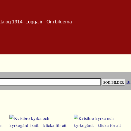
atalog 1914
Logga in
Om bilderna
Bl