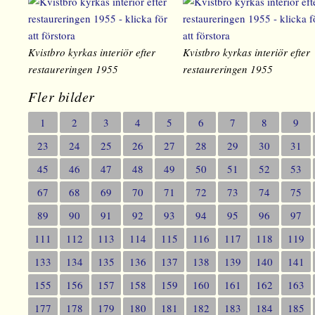
Kvistbro kyrkas interiör efter
Kvistbro kyrkas interiör efter
restaureringen 1955
restaureringen 1955
Fler bilder
1
2
3
4
5
6
7
8
9
23
24
25
26
27
28
29
30
31
45
46
47
48
49
50
51
52
53
67
68
69
70
71
72
73
74
75
89
90
91
92
93
94
95
96
97
111
112
113
114
115
116
117
118
119
133
134
135
136
137
138
139
140
141
155
156
157
158
159
160
161
162
163
177
178
179
180
181
182
183
184
185