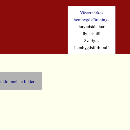
Västernärkes
hembygdsförenings
huvudsida har
flyttats till
Sveriges
hembygdsförbund!
äddra mellan bilder