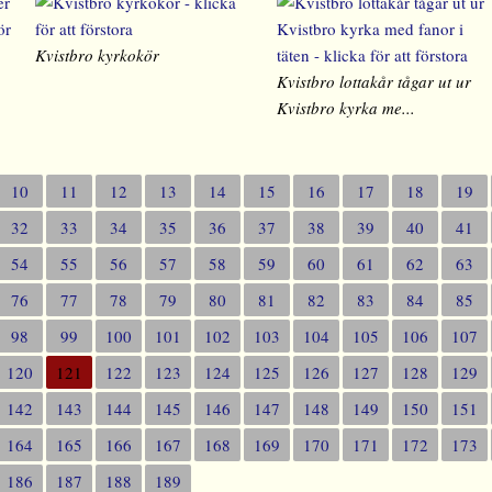
Kvistbro kyrkokör
Kvistbro lottakår tågar ut ur
Kvistbro kyrka me...
10
11
12
13
14
15
16
17
18
19
32
33
34
35
36
37
38
39
40
41
54
55
56
57
58
59
60
61
62
63
76
77
78
79
80
81
82
83
84
85
98
99
100
101
102
103
104
105
106
107
120
121
122
123
124
125
126
127
128
129
142
143
144
145
146
147
148
149
150
151
164
165
166
167
168
169
170
171
172
173
186
187
188
189